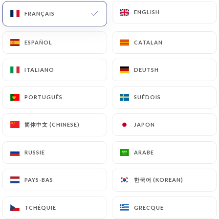
ENGLISH
ENGLISH
FRANÇAIS
FRANÇAIS
Marcel &
ESPAÑOL
ESPAÑOL
CATALAN
CATALAN
Clémentine
ITALIANO
ITALIANO
DEUTSH
DEUTSH
PORTUGUÊS
PORTUGUÊS
SUÉDOIS
SUÉDOIS
256 AVIS
简体中文 (CHINESE)
简体中文 (CHINESE)
JAPON
JAPON
BISTROT
74 Rue De Dunkerque
RUSSIE
RUSSIE
ARABE
ARABE
75009 Paris France
한국어 (KOREAN)
한국어 (KOREAN)
PAYS-BAS
PAYS-BAS
TCHÉQUIE
TCHÉQUIE
GRECQUE
GRECQUE
Qui sommes nous?