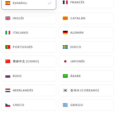
FRANCÉS
FRANCÉS
ESPAÑOL
ESPAÑOL
INGLÉS
INGLÉS
CATALÁN
CATALÁN
Marcel &
ITALIANO
ITALIANO
ALEMÁN
ALEMÁN
Clémentine
PORTUGUÉS
PORTUGUÉS
SUECO
SUECO
RESEÑA 256
简体中文 (CHINO)
简体中文 (CHINO)
JAPONÉS
JAPONÉS
BISTROT
74 Rue De Dunkerque
RUSO
RUSO
ÁRABE
ÁRABE
75009 Paris France
한국어 (COREANO)
한국어 (COREANO)
NEERLANDÉS
NEERLANDÉS
CHECO
CHECO
GRIEGO
GRIEGO
¿Quiénes somos?