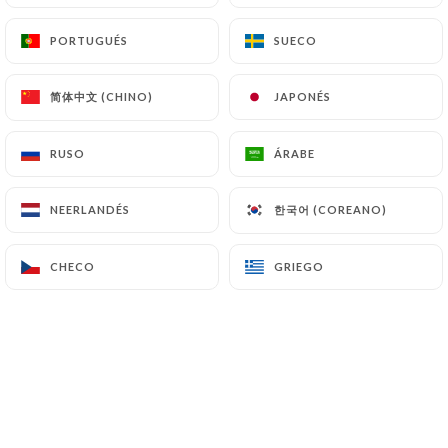
en particular ante la CNIL
(
https://www.cnil.fr/fr/plaintes
).
PORTUGUÉS
PORTUGUÉS
SUECO
SUECO
7.4 No comunicación de los datos personales
简体中文 (CHINO)
简体中文 (CHINO)
JAPONÉS
JAPONÉS
https://marceletclementine.fr
se abstiene de
tratar, alojar o transferir la Información recogida
RUSO
RUSO
ÁRABE
ÁRABE
de sus Clientes a un país situado fuera de la Unión
Europea o reconocido como «no adecuado» por la
한국어 (COREANO)
한국어 (COREANO)
Comisión Europea sin informar previamente al
NEERLANDÉS
NEERLANDÉS
cliente. No obstante,
https://marceletclementine.fr
sigue siendo libre
CHECO
CHECO
GRIEGO
GRIEGO
de elegir a sus subcontratistas técnicos y
comerciales, siempre y cuando presenten las
garantías suficientes con respecto a las exigencias
del Reglamento General de Protección de Datos
(RGPD: n° 2016-679).
https://marceletclementine.fr
se compromete a