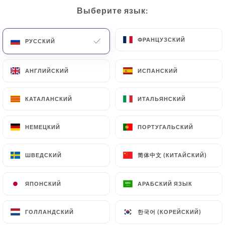
Выберите язык:
Выберите язык:
RU
МЕНЮ
ФРАНЦУЗСКИЙ
ФРАНЦУЗСКИЙ
РУССКИЙ
РУССКИЙ
АНГЛИЙСКИЙ
АНГЛИЙСКИЙ
ИСПАНСКИЙ
ИСПАНСКИЙ
/
ГЛАВНАЯ СТРАНИЦА
СВЯЗАТЬСЯ С НАМИ
КАТАЛАНСКИЙ
КАТАЛАНСКИЙ
ИТАЛЬЯНСКИЙ
ИТАЛЬЯНСКИЙ
Связаться С Нами
НЕМЕЦКИЙ
НЕМЕЦКИЙ
ПОРТУГАЛЬСКИЙ
ПОРТУГАЛЬСКИЙ
简体中文 (КИТАЙСКИЙ)
简体中文 (КИТАЙСКИЙ)
ШВЕДСКИЙ
ШВЕДСКИЙ
ЯПОНСКИЙ
ЯПОНСКИЙ
АРАБСКИЙ ЯЗЫК
АРАБСКИЙ ЯЗЫК
Marcel & Clémentine
한국어 (КОРЕЙСКИЙ)
한국어 (КОРЕЙСКИЙ)
ГОЛЛАНДСКИЙ
ГОЛЛАНДСКИЙ